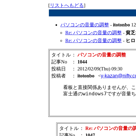
[
リストへもどる
]
パソコンの音量の調整
-
itotonbo
12
Re: パソコンの音量の調整
-
貧乏
Re: パソコンの音量の調整
-
ヒロ
タイトル
：
パソコンの音量の調整
記事No
：
1044
投稿日
： 2012/02/09(Thu) 09:30
投稿者
：
itotonbo
<
y-kazan@nifty.
看板と直接関係ありませんが、こ
富士通のwindows7ですが音量
タイトル
：
Re: パソコンの音量の
記事No
：
1047