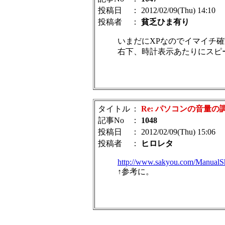
投稿日
： 2012/02/09(Thu) 14:10
投稿者
：
貧乏ひま有り
いまだにXPなのでイマイチ
右下、時計表示あたりにスピ
タイトル
：
Re: パソコンの音量の
記事No
：
1048
投稿日
： 2012/02/09(Thu) 15:06
投稿者
：
ヒロレタ
http://www.sakyou.com/Manual
↑参考に。