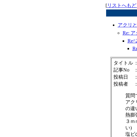
[
リストへもど
アクリ
Re:
Re
R
タイトル
記事No
投稿日
：
投稿者
質問
アク
の違
熱膨
３ｍ
い)
塩ビ