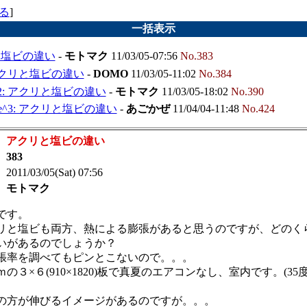
る
]
一括表示
と塩ビの違い
-
モトマク
11/03/05-07:56
No.383
 アクリと塩ビの違い
-
DOMO
11/03/05-11:02
No.384
^2: アクリと塩ビの違い
-
モトマク
11/03/05-18:02
No.390
e^3: アクリと塩ビの違い
-
あごかぜ
11/04/04-11:48
No.424
：
アクリと塩ビの違い
：
383
 2011/03/05(Sat) 07:56
：
モトマク
です。
リと塩ビも両方、熱による膨張があると思うのですが、どのく
いがあるのでしょうか？
張率を調べてもピンとこないので。。。
ｍの３×６(910×1820)板で真夏のエアコンなし、室内です。(35
の方が伸びるイメージがあるのですが。。。