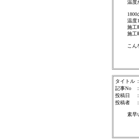
温度
180
温度
施工
施工
こん
タイトル
記事No
投稿日
：
投稿者
素早