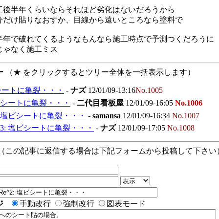
工後半年くらいならそれほど劣化はないだろうから
分だけ貼りなおすか、目線から遠いところなら塗料で
半年で破れてくるようなもんなら施工時点で予測つくだろうに
じゃなく施工ミス
ー
（★ をクリックするとツリー全体を一括表示します）
シートに亀裂・・・
-
ナズ
12/01/09-13:16
No.1005
塩ビシートに亀裂・・・
-
二代目看板屋
12/01/09-16:05
No.1006
2: 塩ビシートに亀裂・・・
-
samansa
12/01/09-16:34
No.1007
^3: 塩ビシートに亀裂・・・
-
ナズ
12/01/09-17:05
No.1008
（この記事に返信する場合は下記フォームから投稿して下さい
ジ
手動改行
強制改行
図表モード