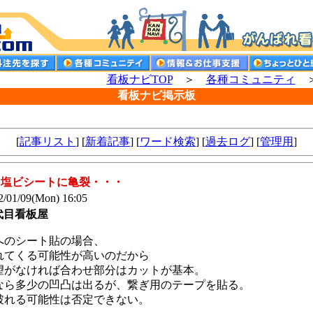
看板ナビTOP
＞
各種コミュニティ
＞
看板ナビ掲示板
[
記事リスト
] [
新着記事
] [
ワード検索
] [
過去ログ
] [
管理用
]
e: 塩ビシートに亀裂・・・
/01/09(Mon) 16:05
代目看板屋
へのシート貼の場合、
れてくる可能性が高いのだから
望がなければ合わせ部分はカットが基本。
なら多少の凹凸は出るが、繋ぎ用のテープを貼る。
破れる可能性は否定できない。