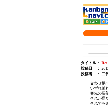
タイトル
：
R
投稿日
： 2012
投稿者
：
二
合わせ板
いずれ破
客先の要
それが嫌
それでも