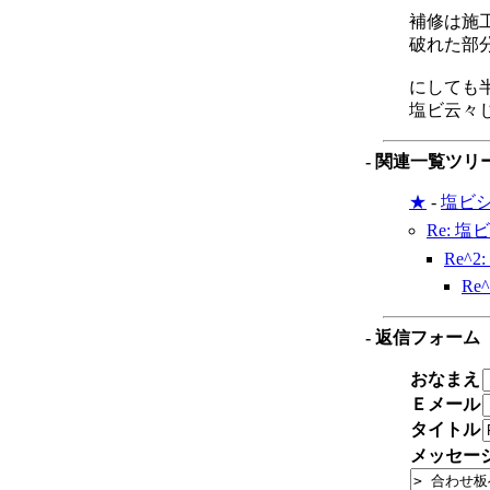
補修は施
破れた部
にしても
塩ビ云々
- 関連一覧ツリ
★
-
塩ビ
Re: 
Re^
Re
- 返信フォーム
おなまえ
Ｅメール
タイトル
メッセー