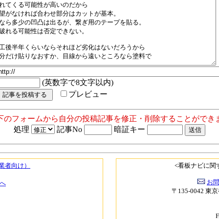
(英数字で8文字以内)
プレビュー
以下のフォームから自分の投稿記事を修正・削除することができま
処理
記事No
暗証キー
（業者向け）
<看板ナビに関
お
へ
〒135-0042 東
F