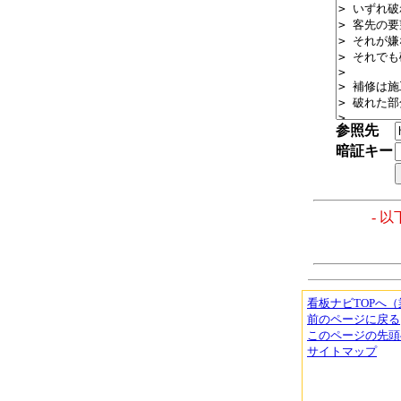
参照先
暗証キー
- 
看板ナビTOPへ
前のページに戻る
このページの先頭
サイトマップ