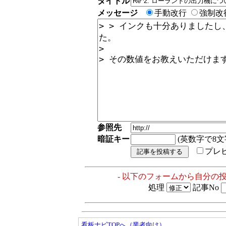
タイトル
メッセージ
手動改行
強制改
参照先
暗証キー
(英数字で8文
プレ
- 以下のフォームから自分の
処理
記事No
看板ナビTOPへ（業者向け）