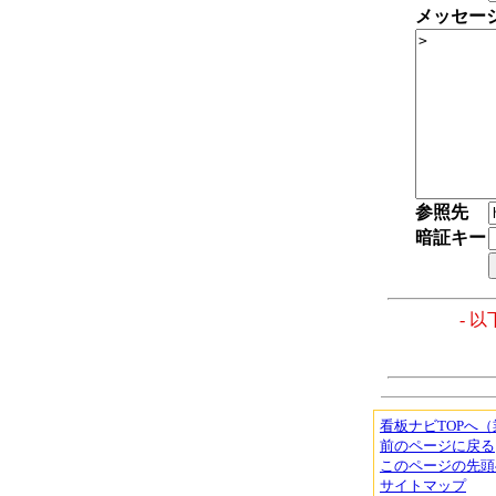
メッセー
参照先
暗証キー
- 
看板ナビTOPへ
前のページに戻る
このページの先頭
サイトマップ