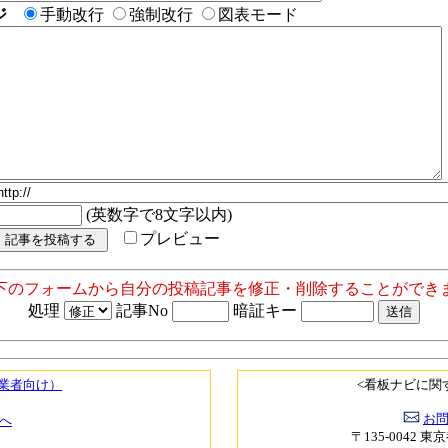
ジ
手動改行
強制改行
図表モード
(英数字で8文字以内)
プレビュー
以下のフォームから自分の投稿記事を修正・削除することができま
処理
記事No
暗証キー
（業者向け）
<看板ナビに関
お
へ
〒135-0042 東