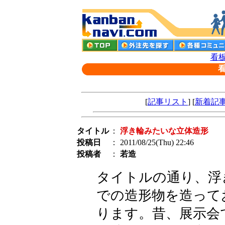
看板
[
記事リスト
] [
新着記
タイトル
：
浮き輪みたいな立体造形
投稿日
： 2011/08/25(Thu) 22:46
投稿者
：
若造
タイトルの通り、浮
での造形物を造って
ります。昔、展示会