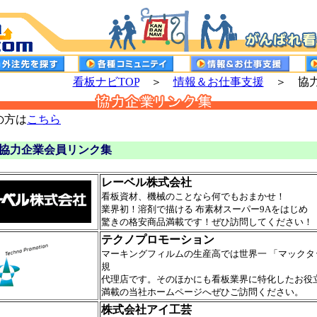
看板ナビTOP
＞
情報＆お仕事支援
＞ 協力
の方は
こちら
協力企業会員リンク集
レーベル株式会社
看板資材、機械のことなら何でもおまかせ！
業界初！溶剤で描ける 布素材スーパー9Aをはじめ
驚きの格安商品満載です！ぜひ訪問してください！
テクノプロモーション
マーキングフィルムの生産高では世界一 「マックタ
規
代理店です。そのほかにも看板業界に特化したお役
満載の当社ホームページへぜひご訪問ください。
株式会社アイ工芸