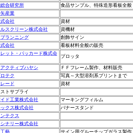
崎総合研究所
食品サンプル、特殊造形看板全般
三矢産業
株式会社
資材
タルスクリーン株式会社
資機材
濃プランニング
創飾サイン
株式会社
看板材料全般の販売
ーレット・パッカード株式会
プロッタ
 アクティブハヤシ
ＦＦフレーム製作、材料販売
プロテク
写真～大型溶剤系プリントまで
トレード
資材
ベストサプライ
バイド工業株式会社
マーキングフィルム
ルックス株式会社
バナースタンド
サンテクス
マシナリー株式会社
ス工藝
サイン用グルーチップガラス製作