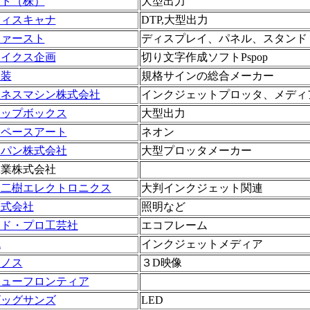
ート（株）
大型出力
ティスキャナ
DTP,大型出力
ファースト
ディスプレイ、パネル、スタンド
アイクス企画
切り文字作成ソフトPspop
美装
規格サインの総合メーカー
ジネスマシン株式会社
インクジェットプロッタ、メディ
ポップボックス
大型出力
スペースアート
ネオン
ャパン株式会社
大型プロッタメーカー
工業株式会社
 二樹エレクトロニクス
大判インクジェット関連
株式会社
照明など
アド・プロ工芸社
エコフレーム
代
インクジェットメディア
コノス
３D映像
ニューフロンティア
ビッグサンズ
LED