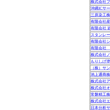
株式会社
沖縄ICサ
三原染工
有限会社
有限会社 
スタンレ
有限会社
有限会社
株式会社
もりしげ
（株）サ
池上通商
株式会社
株式会社
常磐精工
株式会社
日本分析