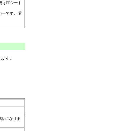
芸はFFシート
ーです。 看
います。
世話になりま