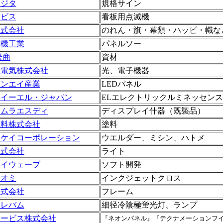
フジタ
規格サイン
ービス
看板用点滅機
株式会社
のれん・旗・幕類・ハッピ・幟な
産機工業
パネルソー
岩商
資材
ー電気株式会社
光、電子機器
シンエイ産業
LEDパネル
 イーエル・ジャパン
ELエレクトリックルミネッセンス
ノムラエスディ
ディスプレイ什器（既製品）
塗料株式会社
塗料
ンケイコーポレーション
ウエルダー、ミシン、ハトメ
株式会社
ライト
アイウェーブ
ソフト開発
オオミ
インクジェットクロス
株式会社
フレーム
エレバム
細径冷陰極蛍光灯、ランプ
サービス株式会社
『ネオンパネル』『テクナメーションフ