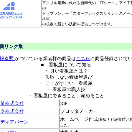
アクリル電飾に代わる新時代の「FFシート」アイ工
の
トップランナー「スターフレックスサイン」のメーカ
板屋
の視点で新しい技術を提供しつづけます。
員リンク集
報参照
がついている業者様の商品は
こちら
に商品登録されて
■ 看板屋について知る
・ 良い看板屋とは？
・ 失敗しない看板屋選び
・ ここがすごい！看板屋
・ 看板屋の職人技
・ 看板屋にできること、頼めること
工業株式会社
RIP
ック株式会社
プロッタメーカー
ホームページ作成
(看板ナビ設立時お
メディアバーン
した）