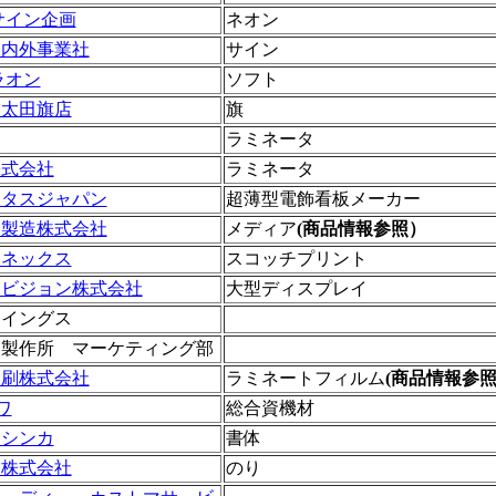
サイン企画
ネオン
 内外事業社
サイン
ラオン
ソフト
 太田旗店
旗
ラミネータ
株式会社
ラミネータ
ータスジャパン
超薄型電飾看板メーカー
キ製造株式会社
メディア
(商品情報参照）
リネックス
スコッチプリント
トビジョン株式会社
大型ディスプレイ
ウイングス
ン製作所 マーケティング部
印刷株式会社
ラミネートフィルム
(商品情報参
ワ
総合資機材
 シンカ
書体
業株式会社
のり