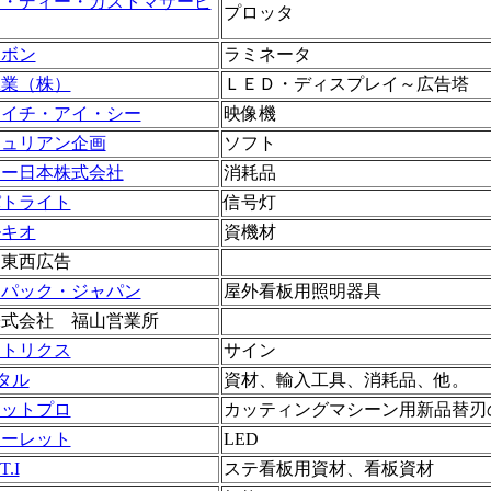
イ・ディー・カストマサービ
プロッタ
ーボン
ラミネータ
工業（株）
ＬＥＤ・ディスプレイ～広告塔
エイチ・アイ・シー
映像機
ジュリアン企画
ソフト
ラー日本株式会社
消耗品
パトライト
信号灯
ルキオ
資機材
 東西広告
ンパック・ジャパン
屋外看板用照明器具
株式会社 福山営業所
マトリクス
サイン
タル
資材、輸入工具、消耗品、他。
カットプロ
カッティングマシーン用新品替刃
ターレット
LED
.I
ステ看板用資材、看板資材