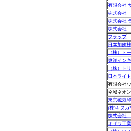
有限会社 
株式会社
株式会社 
株式会社
フラップ
日本加飾
（株）ト
東洋イン
（株）ト
日本ライ
有限会社
今城ネオ
東京磁気
(株)キヌガ
株式会社
オザワ工