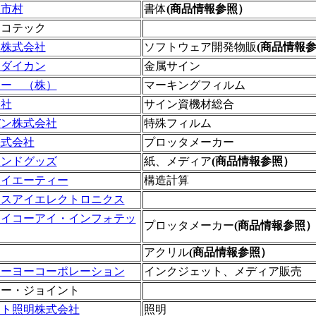
 市村
書体
(商品情報参照）
エコテック
ト株式会社
ソフトウェア開発物販
(商品情報
 ダイカン
金属サイン
シー （株）
マーキングフィルム
会社
サイン資機材総合
バン株式会社
特殊フィルム
株式会社
プロッタメーカー
アンドグッズ
紙、メディア
(商品情報参照）
アイエーティー
構造計算
エスアイエレクトロニクス
セイコーアイ・インフォテッ
プロッタメーカー
(商品情報参照
アクリル
(商品情報参照）
トーヨーコーポレーション
インクジェット、メディア販売
ュー・ジョイント
フト照明株式会社
照明