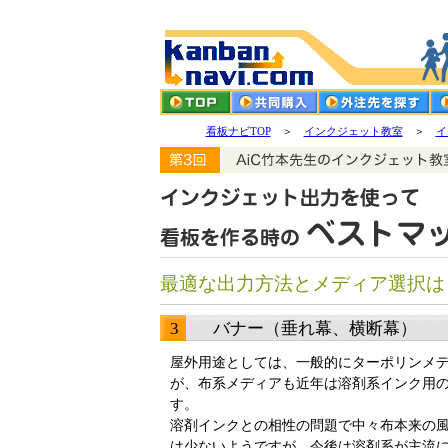
看板ナビTOP
＞
インクジェット教室
＞
イ
最適な出力方法とメディア選択は
3 バナー（垂れ幕、横断幕）
屋外用途としては、一般的にターポリンメ
が、布系メディアも近年は溶剤系インク用
す。
溶剤インクとの相性の問題で中々布本来の
は少ないようですが、今後は溶剤系が主流