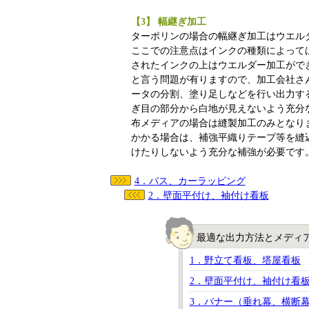
【3】 幅継ぎ加工
ターポリンの場合の幅継ぎ加工はウエル
ここでの注意点はインクの種類によって
されたインクの上はウエルダー加工がで
と言う問題が有りますので、加工会社さ
ータの分割、塗り足しなどを行い出力す
ぎ目の部分から白地が見えないよう充分
布メディアの場合は縫製加工のみとなり
かかる場合は、補強平織りテープ等を縫
けたりしないよう充分な補強が必要です
4．バス、カーラッピング
2．壁面平付け、袖付け看板
最適な出力方法とメディ
1．野立て看板、塔屋看板
2．壁面平付け、袖付け看
3．バナー（垂れ幕、横断