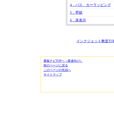
4．バス、カーラッピング
5．壁紙
6．床表示
インクジェット教室TO
看板ナビTOPへ（業者向け）
前のページに戻る
このページの先頭へ
サイトマップ