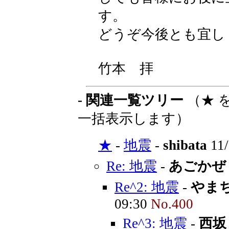
す。
どうぞ今後とも宜し
竹本 拝
- 関連一覧ツリー
（★ 
一括表示します）
★
-
地震
-
shibata
11/
Re: 地震
-
あごかぜ
Re^2: 地震
-
やま
09:30
No.400
Re^3: 地震
-
西坂