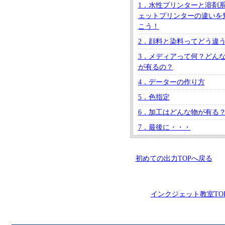
1．水性プリンターと溶剤
ェットプリンターの違いを
こう！
2．顔料と染料ってどう違
3．メディアって何？どん
が有るの？
4．データーの作り方
5．色指定
6．加工はどんな物が有る
7．最後に・・・
初めての出力TOPへ戻る
インクジェット教室TO