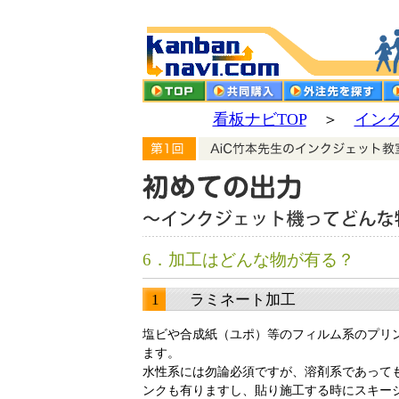
看板ナビTOP
＞
イン
6．加工はどんな物が有る？
1 ラミネート加工
塩ビや合成紙（ユポ）等のフィルム系のプリ
ます。
水性系には勿論必須ですが、溶剤系であっても
ンクも有りますし、貼り施工する時にスキー