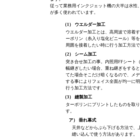
従って業務用インクジェット機の大半は水性
が多く使われています。
（1） ウエルダー加工
ウエルダー加工とは、高周波で溶着す
ーポリン（糸入り塩化ビニール）等を
周囲を接着したい時に行う加工方法で
（2） シーム加工
突き合せ加工の事。内照用FFシート
幅継ぎしたい場合、重ね継ぎをすると
てた場合そこだけ暗くなるので、メデ
する事によりフェイス全面が均一に明
行う加工方法です。
（3） 縫製加工
ターポリンにプリントしたものを取り
す。
ア） 垂れ幕式
天井などからぶら下げる方法で、
縫い込んで使う方法があります。