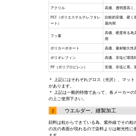
アクリル
高価、透明度高く
PET（ポリエステルテレフタレ
比較的安価、硬く
ート）
屋内用
高価、硬度有る為
フッ素
用
ポリカーボネート
高価、素材耐久性
ポリオレフィン
高価、非塩ビ環境
PP（ポリプロピレン）
安価、非塩ビ系、
＊ 上記にはそれぞれグロス（光沢）、マット
があります。
＊ 上記は一般的特徴であって、各メーカーの
の上ご使用下さい。
2 ウエルダー、縫製加工
顔料は粒からできている為、紫外線でその粒
の次の表面が現れるので染料よりは耐光性に
ます。