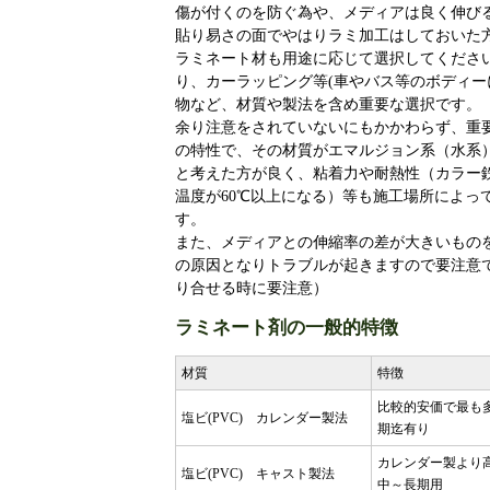
傷が付くのを防ぐ為や、メディアは良く伸び
貼り易さの面でやはりラミ加工はしておいた
ラミネート材も用途に応じて選択してくださ
り、カーラッピング等(車やバス等のボディー
物など、材質や製法を含め重要な選択です。
余り注意をされていないにもかかわらず、重
の特性で、その材質がエマルジョン系（水系
と考えた方が良く、粘着力や耐熱性（カラー
温度が60℃以上になる）等も施工場所によっ
す。
また、メディアとの伸縮率の差が大きいもの
の原因となりトラブルが起きますので要注意
り合せる時に要注意）
ラミネート剤の一般的特徴
材質
特徴
比較的安価で最も
塩ビ(PVC) カレンダー製法
期迄有り
カレンダー製より
塩ビ(PVC) キャスト製法
中～長期用